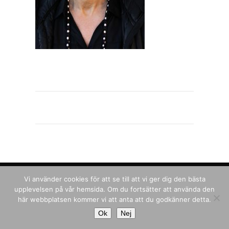
© COPYRIGHT 2026 BAUHAUS
Vi använder cookies för att se till att vi ger dig den bästa
upplevelsen på vår hemsida. Om du fortsätter att använda den
här webbplatsen kommer vi att anta att du godkänner detta.
Ok
Nej